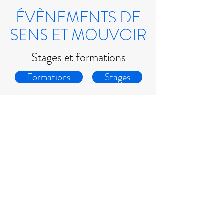
ÉVÈNEMENTS DE
SENS ET MOUVOIR
Stages et formations
Formations
Stages
0663593100
45 bis rue des Pleus
77300 Fontainebleau
Paris
©2019 by Sens et Mouvoir